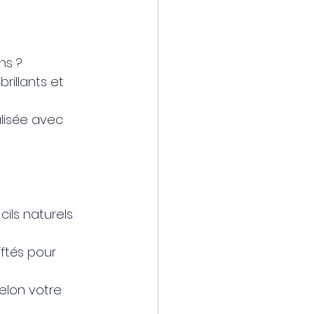
ns ?
ns ?
rillants et 
lisée avec 
ils naturels 
iftés pour 
elon votre 