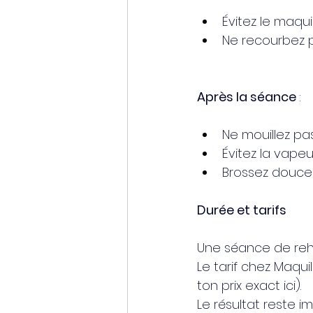
Évitez le maqui
Ne recourbez pa
Après la séance 
:
Ne mouillez pas
Évitez la vapeu
Brossez doucem
Durée et tarifs
Une séance de reh
Le tarif chez Maqui
ton prix exact ici).
Le résultat reste 