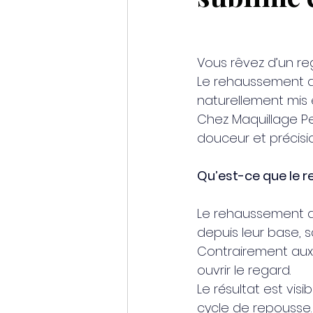
Vous rêvez d’un reg
Vous rêvez d’un reg
Le rehaussement de 
naturellement mis 
Chez Maquillage Pe
douceur et précisio
Qu’est-ce que le r
Le rehaussement de 
depuis leur base, s
Contrairement aux ex
ouvrir le regard.
Le résultat est vis
cycle de repousse.