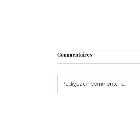
Commentaires
Rédigez un commentaire...
Le Maquillage Permanent
des Lèvres Lorient : Une
Beauté Durable et Naturelle