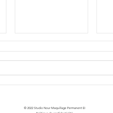
Maquillage permanent des
Les 
sourcils à Lorient : une
visa
révolution dans le monde de
la beauté
© 2022 Studio Nour Maquillage Permanent EI