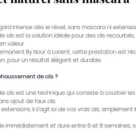
ard intense dès le réveil, sans mascara ni extensio
ard intense dès le réveil, sans mascara ni extensio
cils est la solution idéale pour des cils recourbés, b
en valeur.
rmanent By Nour à Lorient, cette prestation est réa
n, pour un résultat élégant et durable.
ehaussement de cils ?
cils est une technique qui consiste à courber les c
ans ajout de faux cils.
tensions, il s’agit ici de vos vrais cils, simplement l
ible immédiatement et dure entre 6 et 8 semaines, s