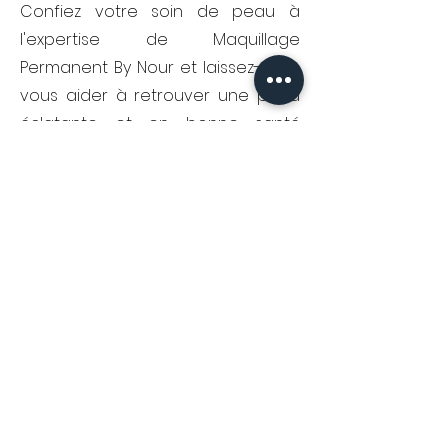
Confiez votre soin de peau à
l'expertise de Maquillage
Permanent By Nour et laissez-nous
vous aider à retrouver une peau
éclatante et en bonne santé
grâce à nos prestations de
microneedling. Venez nous rendre
visite et découvrez la
transformation que le
microneedling peut offrir à votre
peau.